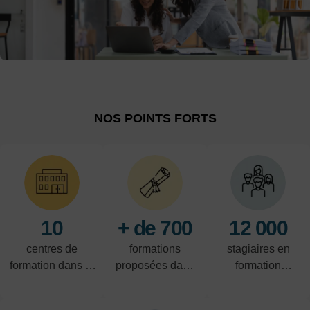
NOS POINTS FORTS
10
+ de 700
12 000
centres de
formations
stagiaires en
formation dans le
proposées dans
formation
Nord-Pas-de-
les domaines de
professionnelle
Calais
l'industrie, du
par an