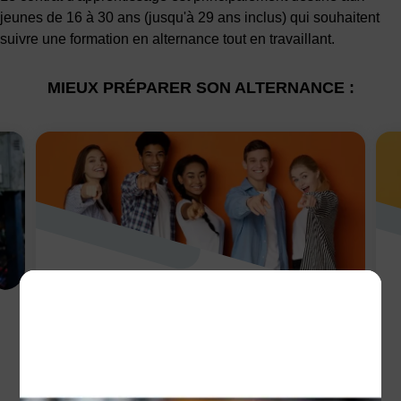
jeunes de 16 à 30 ans (jusqu'à 29 ans inclus) qui souhaitent
suivre une formation en alternance tout en travaillant.
MIEUX PRÉPARER SON ALTERNANCE :
Les avantages d'une
alternance
Les avantages d'une alternance sont