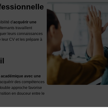
fessionnelle
bilité d'
acquérir une
ternants travaillent
iquer leurs connaissances
 leur CV et les prépare à
il
n académique avec une
t acquérir des compétences
 double approche favorise
nsition en douceur entre le