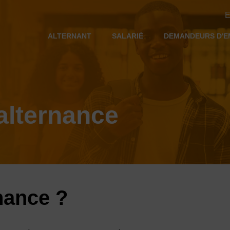
E
ALTERNANT
SALARIÉ
DEMANDEURS D'E
alternance
rnance ?