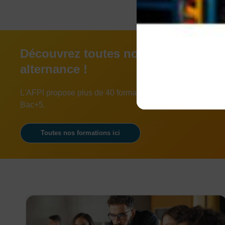
Découvrez toutes nos formations e
alternance !
L'AFPI propose plus de 40 formations en alternance du 
Bac+5.
Toutes nos formations ici