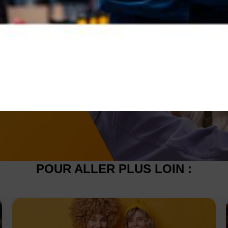
n
CAP au
POUR ALLER PLUS LOIN :