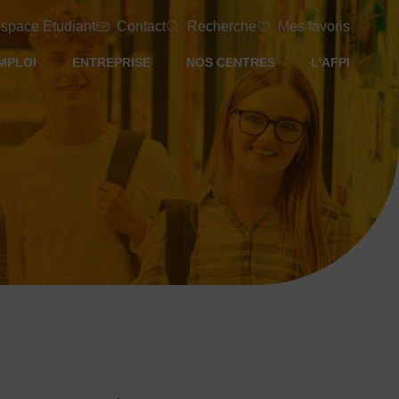
space Etudiant
Contact
Recherche
Mes favoris
MPLOI
ENTREPRISE
NOS CENTRES
L'AFPI