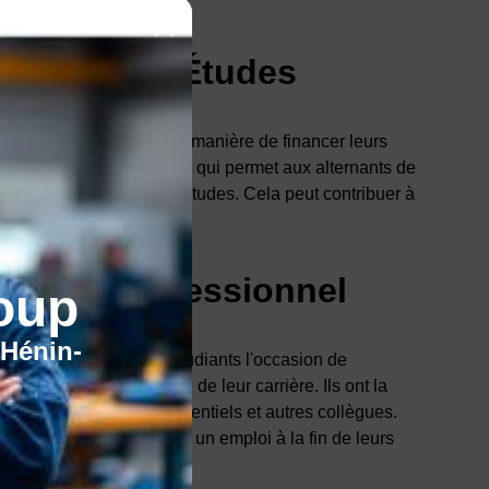
nancer ses Études
nance est également une manière de financer leurs
ffrent
une rémunération
qui permet aux alternants de
out en poursuivant leurs études. Cela peut contribuer à
udes supérieures.
éseau Professionnel
oup
'Hénin-
en alternance offre aux étudiants l'occasion de
nel
précieux pour la suite de leur carrière. Ils ont la
sionnels, des mentors potentiels et autres collègues.
 bénéfique pour trouver un emploi à la fin de leurs