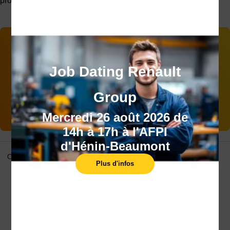
professionnelle.
Vous souhaitez être
accompagné(e) dans votre
Job Dating Renault
projet ?
Group
Contactez-nous
Mercredi 26 août 2026 de
14h à 17h à l'AFPI
d'Hénin-Beaumont
Certifications
Plus d'infos