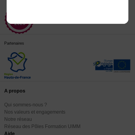
Partenaires
A propos
Qui sommes-nous ?
Nos valeurs et engagements
Notre réseau
Réseau des Pôles Formation UIMM
Aide