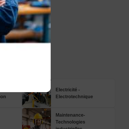
IRE
-
Electricité -
ion
Electrotechnique
Maintenance-
Technologies
industrielles