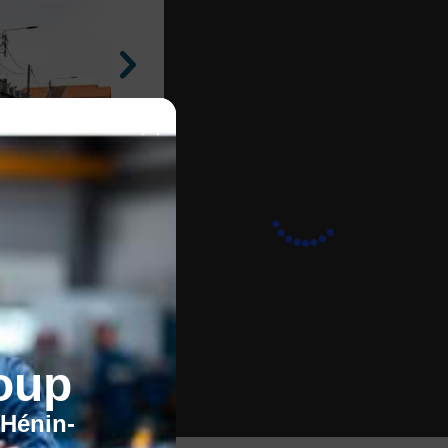
oup
1
/5
'Hénin-