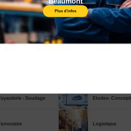
Beaumont
Plus d'infos
NOTRE OFFRE DE FORMATION :
INDUSTRIE
TERTIAIRE
RÉGLEMENTA
Chaudronnerie -
Dessin industriel
Tuyauterie - Soudage
Etudes- Concept
Ferroviaire
Logistique