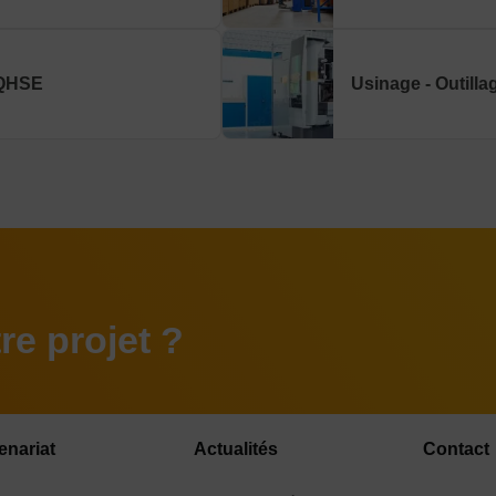
QHSE
Usinage - Outilla
e projet ?
enariat
Actualités
Contact