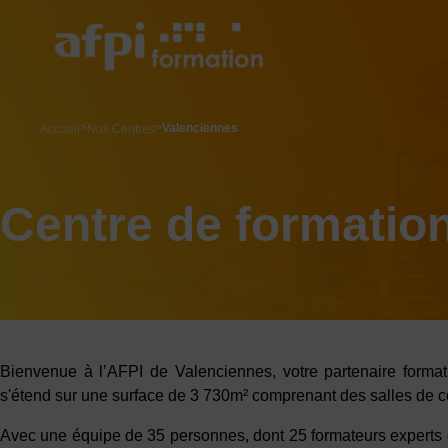
Aller
au
contenu
principal
breadcrumb
Valenciennes
Accueil
Nos Centres
Centre de formatio
Bienvenue à l’AFPI de Valenciennes, votre partenaire formati
s'étend sur une surface de 3 730m² comprenant des salles de cou
Avec une équipe de 35 personnes, dont 25 formateurs experts 