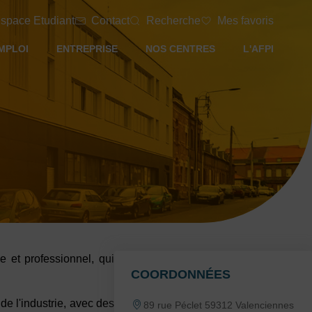
space Etudiant
Contact
Recherche
Mes favoris
MPLOI
ENTREPRISE
NOS CENTRES
L'AFPI
 et professionnel, qui
COORDONNÉES
e l'industrie, avec des
89 rue Péclet 59312 Valenciennes