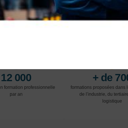
LES POINTS FORTS
12 000
+ de 70
en formation professionnelle
formations proposées dans 
par an
de l'industrie, du tertiair
logistique