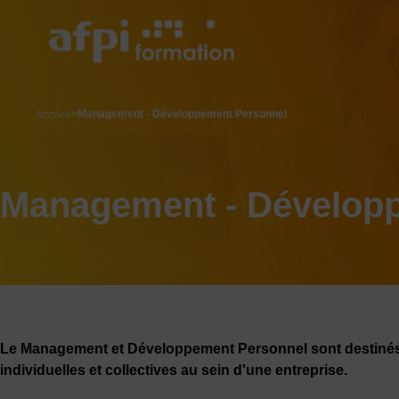
Aller
au
contenu
principal
breadcrumb
Management - Développement Personnel
Accueil
Management - Dévelop
Le Management et Développement Personnel sont destinés
individuelles et collectives au sein d'une entreprise.