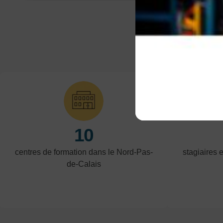
10
centres de formation dans le Nord-Pas-
stagiaires 
de-Calais