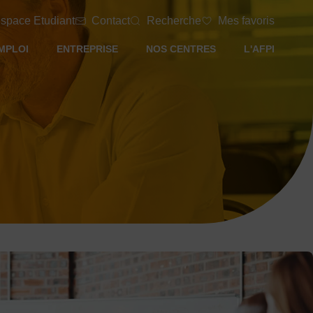
space Etudiant
Contact
Recherche
Mes favoris
MPLOI
ENTREPRISE
NOS CENTRES
L'AFPI