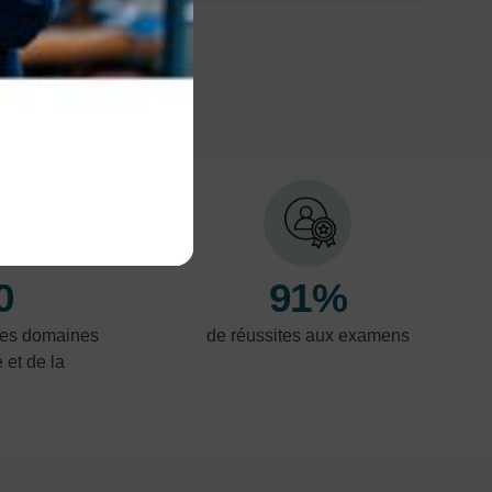
0
91%
les domaines
de réussites aux examens
e et de la