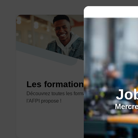
Les formations tertiaires
Jo
Découvrez toutes les formations tertiaires que
l'AFPI propose !
Mercre