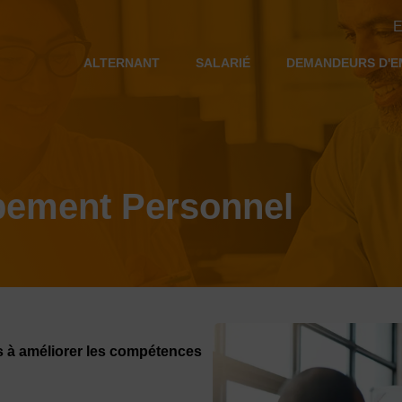
E
ALTERNANT
SALARIÉ
DEMANDEURS D'E
pement Personnel
 à améliorer les compétences