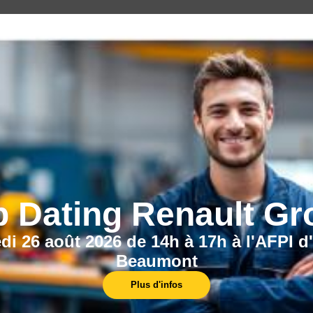
Nos centres
b Dating Renault Gr
Trouvez la formation la plus proche de chez
vous, dans l'un de nos centres.
di 26 août 2026 de 14h à 17h à l'AFPI d
Beaumont
Plus d'infos
En savoir plus
En 