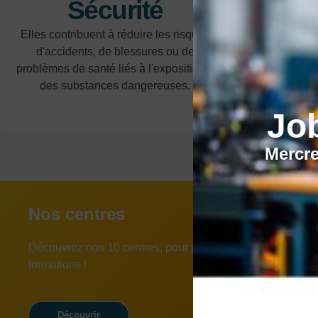
Sécurité
Q
Elles contribuent à réduire les risques
Elles améliore
d'accidents, de blessures ou de
et services 
problèmes de santé liés à l'exposition à
de qualité, d
des substances dangereuses.
des prot
Jo
Mercre
Nos centres
Découvrez nos 10 centres, pour participer à l'une de nos
formations !
Découvrir