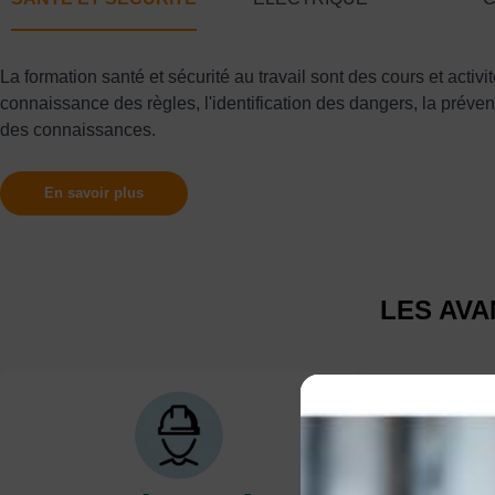
La formation santé et sécurité au travail sont des cours et activit
connaissance des règles, l'identification des dangers, la préve
des connaissances.
En savoir plus
LES AVA