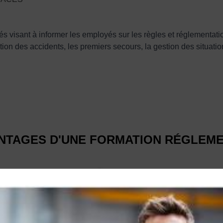
és visant à informer les employés sur les règles et réglementations
ntion des accidents, les premiers secours, la gestion des situat
NTAGES D'UNE FORMATION RÉGLEME