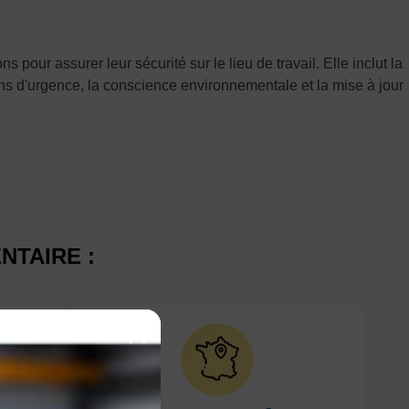
 pour assurer leur sécurité sur le lieu de travail. Elle inclut la
ions d'urgence, la conscience environnementale et la mise à jour
NTAIRE :