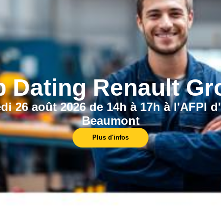
ualité
Durabilité
nt la qualité des produits
Elles se concentrent sur la durab
en enseignant des normes
les pratiques respectueuse
es meilleures pratiques et
l'environnement.
ocoles de contrôle.
b Dating Renault Gr
di 26 août 2026 de 14h à 17h à l'AFPI d
Beaumont
Plus d'infos