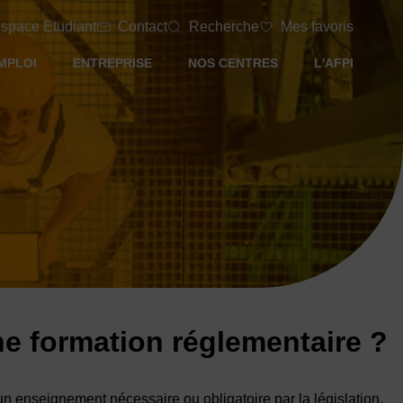
space Etudiant
Contact
Recherche
Mes favoris
MPLOI
ENTREPRISE
NOS CENTRES
L'AFPI
ne formation réglementaire ?
n enseignement nécessaire ou obligatoire par la législation.