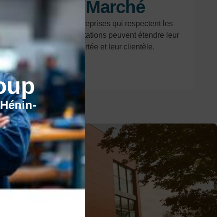
Marché
ilité et
Les entreprises qui respectent les
s de
réglementations peuvent étendre leur
portée et leur clientèle.
oup
'Hénin-