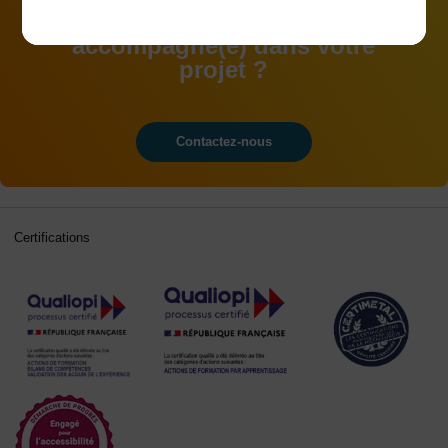
Vous souhaitez être
accompagné(e) dans votre
projet ?
Contactez-nous
Certifications