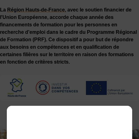
La
Région Hauts-de-France
, avec le soutien financier de
l'Union Européenne, accorde chaque année des
financements de formation pour les personnes en
recherche d'emploi dans le cadre du Programme Régional
de Formation (PRF). Ce dispositif a pour but de répondre
aux besoins en compétences et en qualification de
certaines filières sur le territoire en raison des formations
en fonction de critères stricts.
CECI POURRAIT VOUS INTÉRESSER :