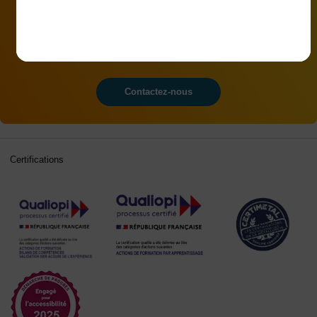
Vous souhaitez être
accompagné(e) dans votre
projet ?
Contactez-nous
Certifications