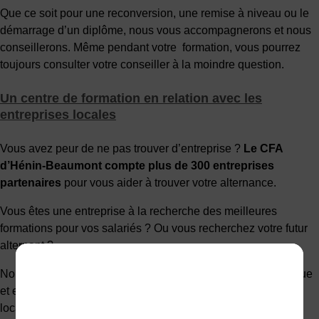
Que ce soit pour une reconversion, une remise à niveau ou le
démarrage d’un diplôme, nous vous accompagnerons et nous
conseillerons. Même pendant votre formation, vous pourrez
toujours consulter votre conseiller à la moindre question.
Un centre de formation en relation avec les
entreprises locales
Vous avez peur de ne pas trouver d’entreprise ?
Le CFA
d’Hénin-Beaumont compte plus de 300 entreprises
partenaires
pour vous aider à trouver votre alternance.
Vous êtes une entreprise à la recherche des meilleures
formations pour vos salariés ? Ou vous recherchez votre futur
alternant ?
Nous proposons plus de 650 formations en formation continue
et en alternance pour répondre aux besoins des entreprises
locales.