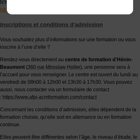
N'hésitez pas à regarder directement sur le site de Tadao :
https://www.tadao.fr/fr/
Inscriptions et conditions d’admission
Vous souhaitez plus d’informations sur une formation ou vous
inscrire à l’une d’elle ?
Rendez-vous directement au
centre de formation d’Hénin-
Beaumont
(
360 rue Miroslaw Holler
), une personne sera à
l'accueil pour vous renseigner. Le centre est ouvert du lundi au
vendredi de 08h00 à 12h00 et 13h30 à 17h30. Vous pouvez
aussi, nous contacter via un formulaire de contact
:
https://www.afpi-acmformation.com/contact
Concernant les conditions d’admission, elles dépendent de la
formation choisie, qu’elle soit en alternance ou en formation
continue.
Elles peuvent être différentes selon l’âge, le niveau d’étude, le