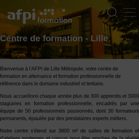
Aller
au
contenu
principal
Centre de formation - Lille
Bienvenue à l'AFPI de Lille Métropole, votre centre de
formation en alternance et formation professionnelle de
référence dans le domaine industriel et tertiaire.
Nous accueillons chaque année plus de 300 apprentis et 3000
stagiaires en formation professionnelle, encadrés par une
équipe de 50 professionnels passionnés, dont 30 formateurs
permanents, épaulée par des prestataires experts métiers.
Notre centre s'étend sur 3800 m² de salles de formation et
d'ateliers modernes et conçus pour être proches de la réalité