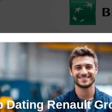
TION :
iption d’Esprit Libre : 50 €
Libre « Essentiels »
dant la durée de vos études.
b Dating Renault Gr