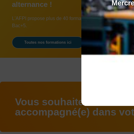
Mercre
alternance !
L'AFPI propose plus de 40 formations en alternance du 
Bac+5.
Toutes nos formations ici
Vous souhaitez être
accompagné(e) dans votr