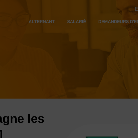
E
ALTERNANT
SALARIÉ
DEMANDEURS D'E
gne les
M