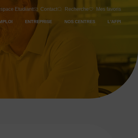
space Etudiant
Contact
Recherche
Mes favoris
MPLOI
ENTREPRISE
NOS CENTRES
L'AFPI