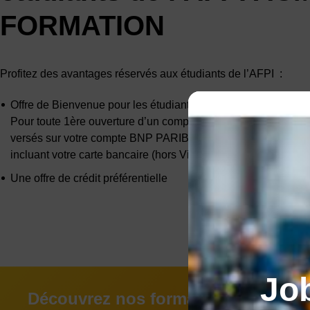
FORMATION
Profitez des avantages réservés aux étudiants de l’AFPI :
Offre de Bienvenue pour les étudiants à l’AFPI ACM FORMA
Pour toute 1ère ouverture d’un compte de dépôt avec la souscr
versés sur votre compte BNP PARIBAS + vos services Esprit 
incluant votre carte bancaire (hors Visa Infinite) gratuite pen
Une offre de crédit préférentielle
Jo
Découvrez nos formations en