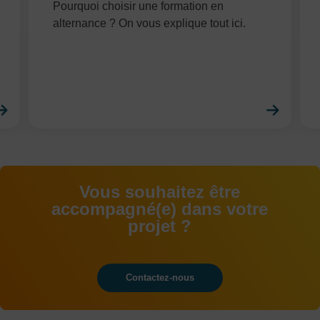
Pourquoi choisir une formation en
alternance ? On vous explique tout ici.
En savoir plus
En sa
Vous souhaitez être
accompagné(e) dans votre
projet ?
Contactez-nous