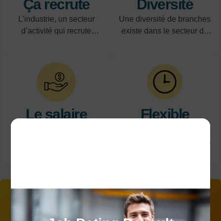
Ça recrute
Diversité
L’industrie, un secteur
Une diversité de branches
d’activité qui recrute
existe dans le secteur de
massivement
l’industrie
Le salaire
Flexible
Les métiers de l’industrie
En horaires décalés il est
bénéficient de salaires et
plus facile d'organiser sa
avantages intéressants
vie professionnelle et
personnelle.
Nos centres