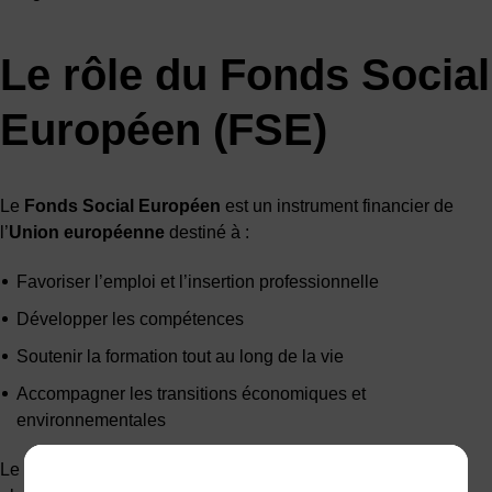
Le rôle du Fonds Social
Européen (FSE)
Le
Fonds Social Européen
est un instrument financier de
l’
Union européenne
destiné à :
Favoriser l’emploi et l’insertion professionnelle
Développer les compétences
Soutenir la formation tout au long de la vie
Accompagner les transitions économiques et
environnementales
Le cofinancement accordé à l’AFPI ACM Formation s’inscrit