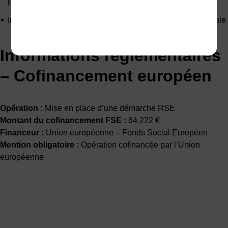
RSE
Inscrire son action dans une logique de performance durable
Informations réglementaires
– Cofinancement européen
Opération :
Mise en place d’une démarche RSE
Montant du cofinancement FSE :
64 222 €
Financeur :
Union européenne – Fonds Social Européen
Mention obligatoire :
Opération cofinancée par l’Union
européenne