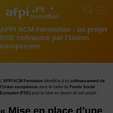
Aller
au
contenu
principal
AFPI ACM Formation : un projet
RSE cofinancé par l’Union
européenne
L’
AFPI ACM Formation
bénéficie d’un
cofinancement de
l’Union européenne
dans le cadre du
Fonds Social
Européen (FSE)
pour la mise en œuvre de son projet :
« Mise en place d’une