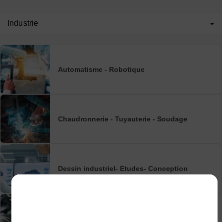
Industrie
Automatisme - Robotique
Chaudronnerie - Tuyauterie - Soudage
Dessin industriel- Etudes- Conception
Electricité - Electrotechnique