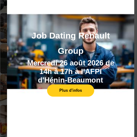
Energie -Froid- Climatisation
Job Dating Renault
Group
Ferroviaire
Mercredi 26 août 2026 de
14h à 17h à l'AFPI
d'Hénin-Beaumont
Logistique
Plus d'infos
Maintenance-Technologies industrielles