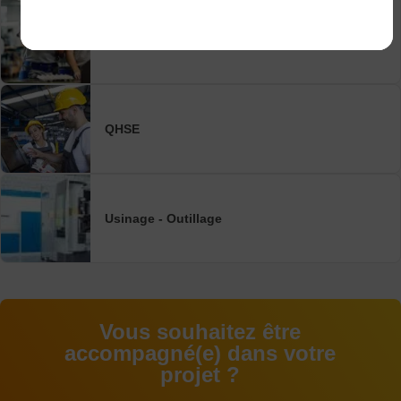
Production - Performance Industrielle
QHSE
Usinage - Outillage
Vous souhaitez être
accompagné(e) dans votre
projet ?