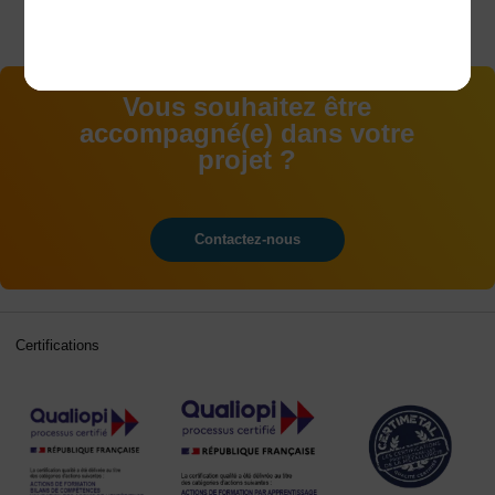
Vous souhaitez être
accompagné(e) dans votre
projet ?
Contactez-nous
Certifications