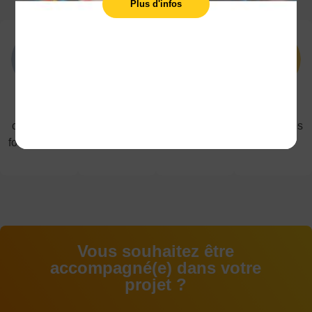
Plus d'infos
5
1200
40
91%
campus de
étudiant(e)s
diplômes
de réussites
formation en
en
proposés du
aux
alternance
alternance
CAP au
examens
BAC+5
Vous souhaitez être
accompagné(e) dans votre
projet ?