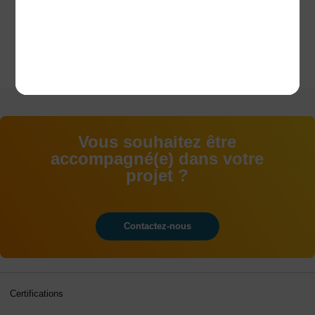
+ de 500
entreprises partenaires
Vous souhaitez être
accompagné(e) dans votre
projet ?
Contactez-nous
Certifications