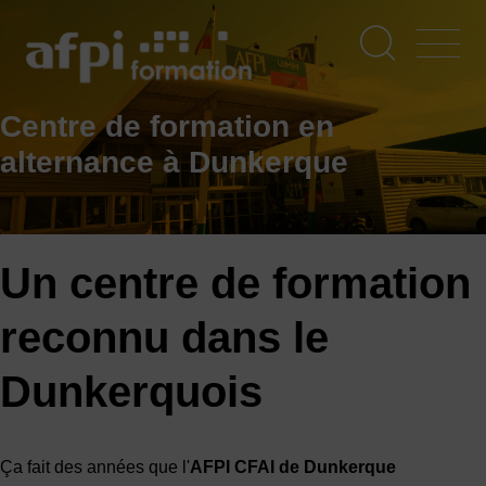
Aller
au
contenu
principal
Centre de formation en
alternance à Dunkerque
Un centre de formation
reconnu dans le
Dunkerquois
Ça fait des années que l'
AFPI CFAI de Dunkerque