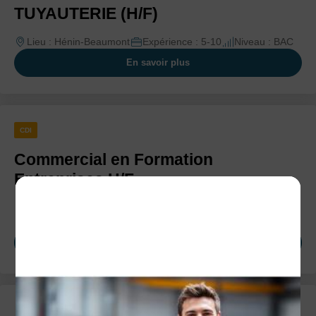
TUYAUTERIE (H/F)
Lieu : Hénin-Beaumont
Expérience : 5-10
Niveau : BAC
En savoir plus
CDI
Commercial en Formation
Entreprises H/F
Lieu : Lille
Expérience : 3-5
Niveau : BAC +2, BAC+3, BAC+5
En savoir plus
CDI