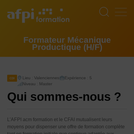
Aller
au
contenu
principal
Formateur Mécanique
Productique (H/F)
Lieu : Valenciennes
Expérience : 5
CDI
Niveau : Master
Qui sommes-nous ?
L’AFPI acm formation et le CFAI mutualisent leurs
moyens pour dispenser une offre de formation complète
tant en formation initiale que continue adaptée aux