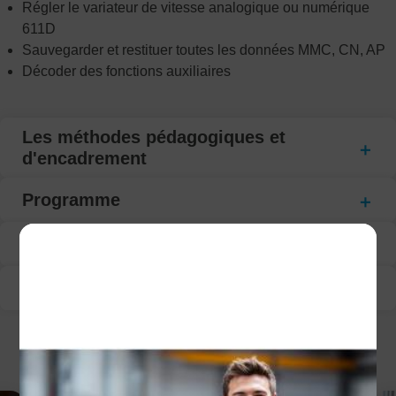
Régler le variateur de vitesse analogique ou numérique
611D
Sauvegarder et restituer toutes les données MMC, CN, AP
Décoder des fonctions auxiliaires
Les méthodes pédagogiques et
d'encadrement
Programme
Modalité d’évaluation
Suivi de la formation
CECI POURRAIT VOUS INTÉRESSER :