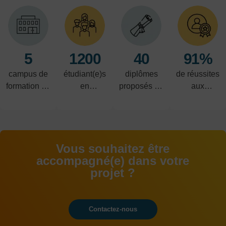
5
1200
40
91%
campus de
étudiant(e)s
diplômes
de réussites
formation en
en
proposés du
aux
alternance
alternance
CAP au
examens
BAC+5
Vous souhaitez être
accompagné(e) dans votre
projet ?
Contactez-nous