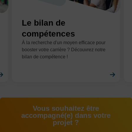
Le bilan de
compétences
À la recherche d'un moyen efficace pour
booster votre carrière ? Découvrez notre
bilan de compétence !
En savoir plus
En sa
Vous souhaitez être
accompagné(e) dans votre
projet ?