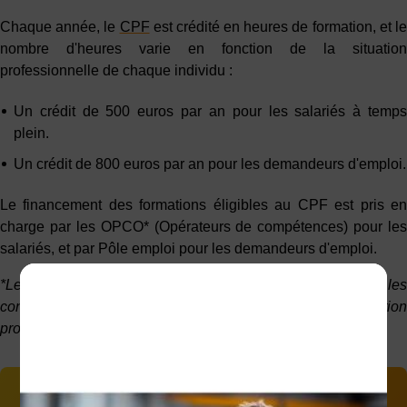
Chaque année, le
CPF
est crédité en heures de formation, et l
nombre d'heures varie en fonction de la situation
professionnelle de chaque individu :
Un crédit de 500 euros par an pour les salariés à temps
plein.
Un crédit de 800 euros par an pour les demandeurs d'emploi.
Le financement des formations éligibles au CPF est pris en
charge par les OPCO* (Opérateurs de compétences) pour les
salariés, et par Pôle emploi pour les demandeurs d'emploi.
*Les OPCO sont des organismes qui collectent les
contributions des entreprises pour financer la formation
professionnelle de leurs salariés.