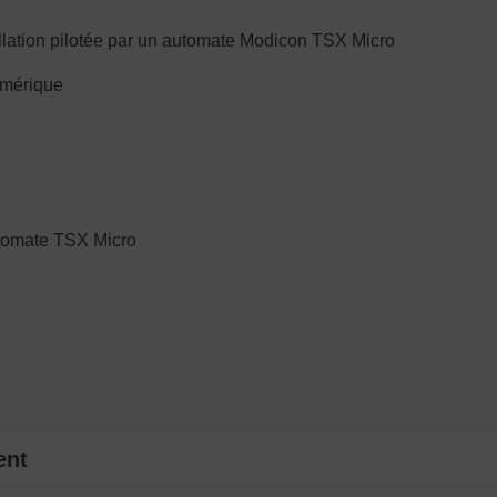
allation pilotée par un automate Modicon TSX Micro
umérique
utomate TSX Micro
ent