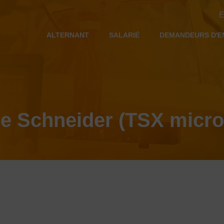
E
ALTERNANT
SALARIÉ
DEMANDEURS D'E
 Schneider (TSX micro