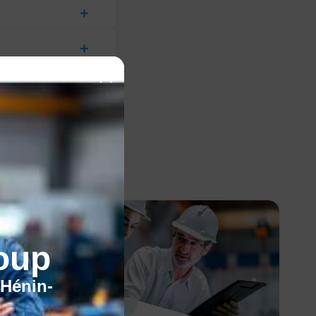
oup
'Hénin-