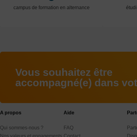
campus de formation en alternance
étudi
Vous souhaitez être
accompagné(e) dans votr
A propos
Aide
Part
Qui sommes-nous ?
FAQ
Par
Nos valeurs et engagements
Contact
Disp