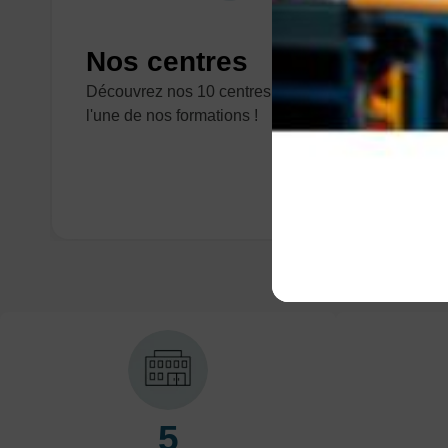
Nos centres
Découvrez nos 10 centres, pour participer à
l'une de nos formations !
5