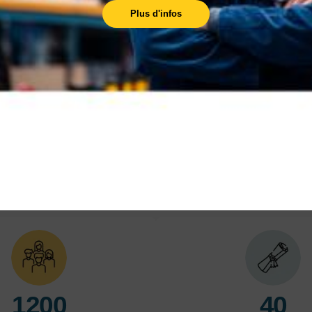
Plus d'infos
Compte personnel de
formation
Besoin de financer votre formation ? Rendez-
vous sur votre compte personnel de formation
(CPF)
En savoir plus
En 
LES POINTS FORTS
1200
40