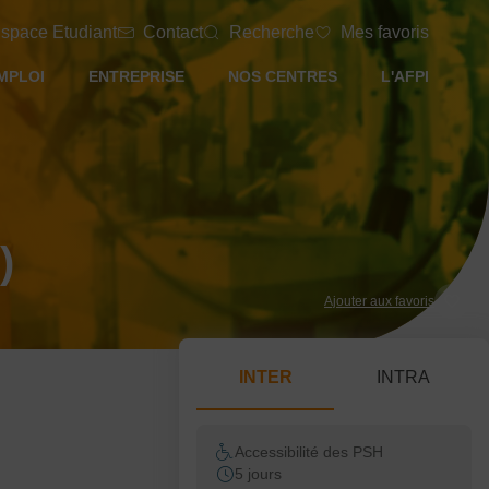
space Etudiant
Contact
Recherche
Mes favoris
MPLOI
ENTREPRISE
NOS CENTRES
L'AFPI
)
Ajouter aux favoris
INTER
INTRA
Accessibilité des PSH
5 jours