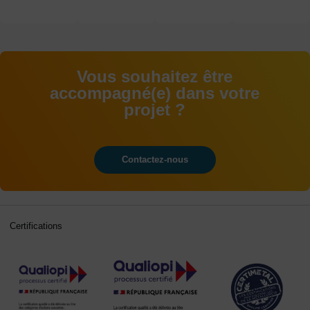
alternance
alternance
CAP au
examens
BAC+5
Vous souhaitez être
accompagné(e) dans votre
projet ?
Contactez-nous
Certifications