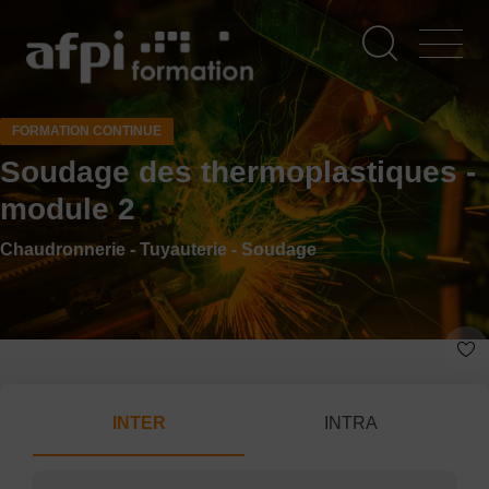
Aller
au
contenu
principal
FORMATION CONTINUE
Soudage des thermoplastiques -
module 2
Chaudronnerie - Tuyauterie - Soudage
INTER
INTRA