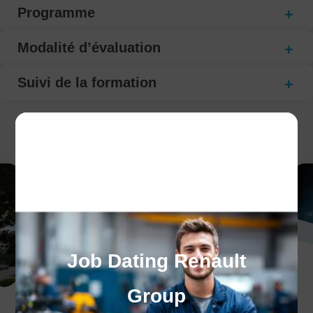
Programme
Modalité d’évaluation
Suivi de la formation
CECI POURRAIT VOUS INTÉRESSER :
Job Dating Renault
Group
Le programme