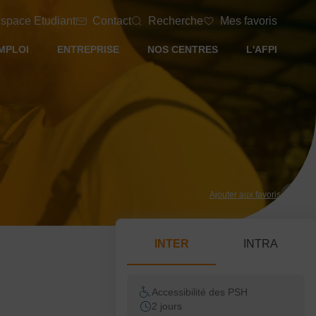
space Etudiant
Contact
Recherche
Mes favoris
MPLOI
ENTREPRISE
NOS CENTRES
L'AFPI
Ajouter aux favoris
INTER
INTRA
Accessibilité des PSH
2 jours