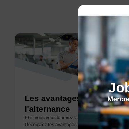
Jo
Les avantages de
Mercre
l'alternance
Et si vous vous tourniez vers de l'alternance ?
Découvrez les avantages de ce contrat.