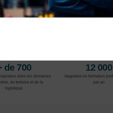
En savoir plus
En 
NOS POINTS FORTS
+ de 700
12 000
proposées dans les domaines
stagiaires en formation pro
strie, du tertiaire et de la
par an
logistique.