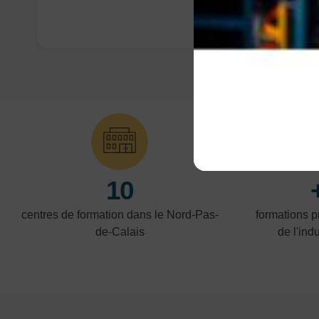
10
centres de formation dans le Nord-Pas-
formations 
de-Calais
de l'indu