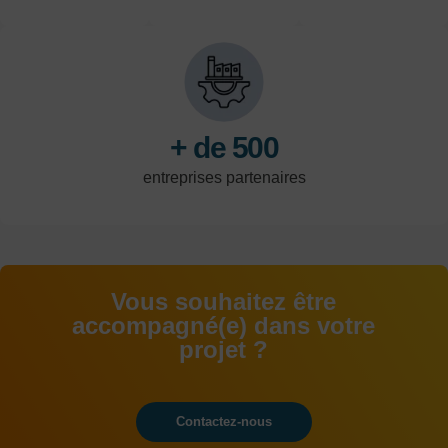
Nord-Pas-de-
les domaines de
professionnelle
Calais
l'industrie, du
par an
tertiaire et de la
logistique
+ de 500
entreprises partenaires
Vous souhaitez être
accompagné(e) dans votre
projet ?
Contactez-nous