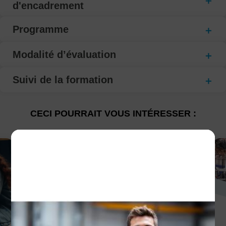
d'encadrement
Programme
Modalité d’évaluation
Suivi de la formation
CECI POURRAIT VOUS INTÉRESSER :