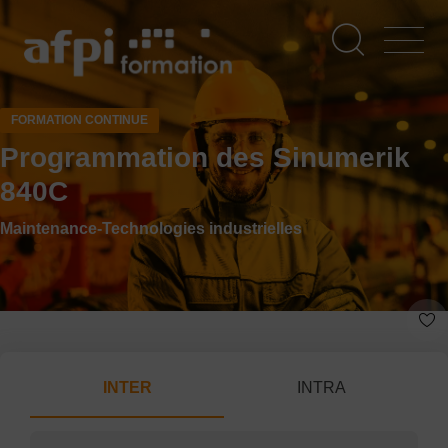
Aller
au
contenu
principal
FORMATION CONTINUE
Programmation des Sinumerik
840C
Maintenance-Technologies industrielles
INTER
INTRA