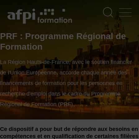
Aller
au
contenu
principal
PRF : Programme Régional de
Formation
La Région Hauts-de-France, avec le soutien financier
de l'Union Européenne, accorde chaque année des
financements de formation pour les personnes en
recherche d'emploi dans le cadre du Programme
Régional de Formation (PRF).
Ce dispositif a pour but de répondre aux besoins en
compétences et en qualification de certaines filières