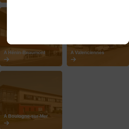
savoir
savoir
plus
plus
A Hénin-Beaumont
A Valenciennes
En
En
savoir
savoir
plus
plus
A Boulogne-sur-Mer
En