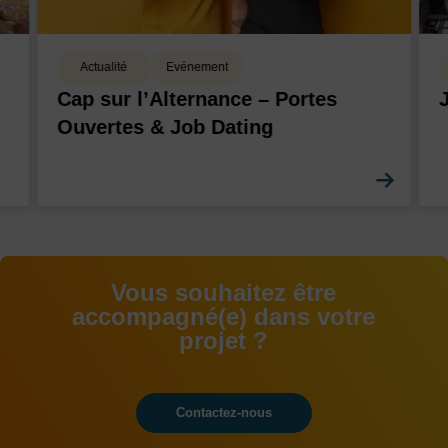
Actualité
Evénement
Cap sur l’Alternance – Portes
Ouvertes & Job Dating
En sa
Vous souhaitez être
accompagné(e) dans votre
projet ?
Contactez-nous