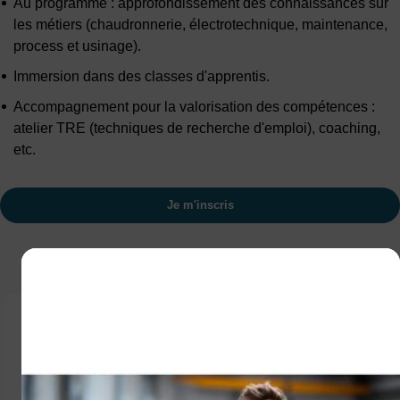
Au programme : approfondissement des connaissances sur
les métiers (chaudronnerie, électrotechnique, maintenance,
process et usinage).
Immersion dans des classes d'apprentis.
Accompagnement pour la valorisation des compétences :
atelier TRE (techniques de recherche d'emploi), coaching,
etc.
Je m'inscris
POURQUOI CHOISIR L'APPRENTISSAGE