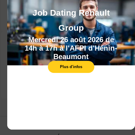
Gratuit
Emploi
Une formation gratuite
Un accès rapide à l'emploi
Job Dating Renault
grâce l'expérience
professionnelle
Group
Mercredi 26 août 2026 de
14h à 17h à l'AFPI d'Hénin-
Beaumont
Rémunéré
Diplôme
Plus d'infos
Une formation rémunérée
Un diplôme ou une
en tant que salarié
qualification parmi un large
choix de métiers
Publié le 1 juillet 2024