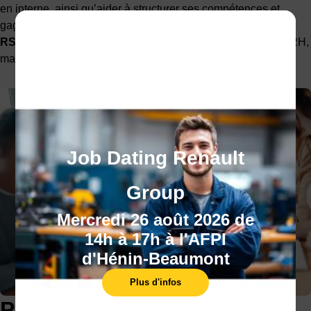
en interne, ainsi qu’aider à structurer ses compétences et
gagner en crédibilité.
La formation et la certification
RSE
sont particulièrement valorisées pour les profils QSE, RH,
managers ou reconversion.
Job Dating Renault
Group
Mercredi 26 août 2026 de
14h à 17h à l'AFPI
d'Hénin-Beaumont
Plus d'infos
Programme de la formation