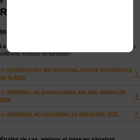
RSE
Modules clés abordés
La formation RSE
proposée à l’AFPI est dispensée à travers
différents modules de formation :
-> Appréhender les principes, enjeux et pratiques
de la RSE
-> Mobiliser sa gouvernance sur une démarche
RSE
-> Améliorer et consolider sa démarche RSE
Études de cas, ateliers et mise en situation