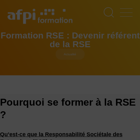
Aller
au
contenu
principal
Formation RSE : Devenir référent
de la RSE
Actualité
Pourquoi se former à la RSE
?
Qu’est-ce que la Responsabilité Sociétale des