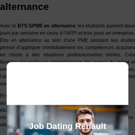
alternance
Avec le
BTS GPME en alternance
, les étudiants passent deu
jours par semaine en cours à l’AFPI et trois jours en entreprise.
Être en alternance au sein d'une PME pendant ses études
permet d’appliquer immédiatement les compétences acquises
en classe à des situations professionnelles réelles. Cela
favorise une meilleure compréhension des enjeux du métier et
une intégration plus rapide dans le monde du travail. De plus,
l'alternance apporte un avantage financier non-négligeable
avec une rémunération tout au long de sa scolarité.
Et
notre service de Sourcing-Placement
est là pour vous
accompagner pendant vos recherches. Nos conseillers
étudient les offres disponibles et mettent les candidats en
relation avec des entreprises de notre réseau qui recrutent des
Job Dating Renault
alternants.