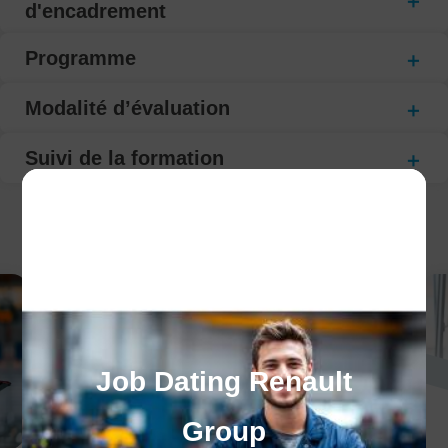
d'encadrement
Programme
Modalité d’évaluation
Suivi de la formation
CECI POURRAIT VOUS INTÉRESSER :
Job Dating Renault
Group