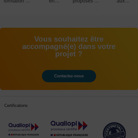
formation en
en
proposés du
aux
alternance
alternance
CAP au
examens
BAC+5
Vous souhaitez être
accompagné(e) dans votre
projet ?
Contactez-nous
Certifications