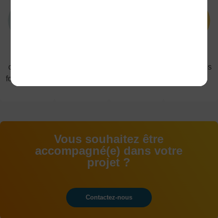
5
1200
40
91%
campus de
étudiant(e)s
diplômes
de réussites
formation en
en
proposés du
aux
alternance
alternance
CAP au
examens
BAC+5
Vous souhaitez être
accompagné(e) dans votre
projet ?
Contactez-nous