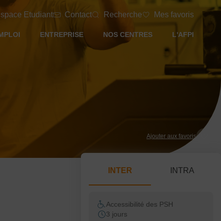
space Etudiant
Contact
Recherche
Mes favoris
MPLOI
ENTREPRISE
NOS CENTRES
L'AFPI
Ajouter aux favoris
INTER
INTRA
Accessibilité des PSH
3 jours