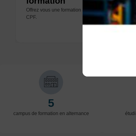
formation
Offrez vous une formation avec votre compte
CPF.
5
campus de formation en alternance
étudi