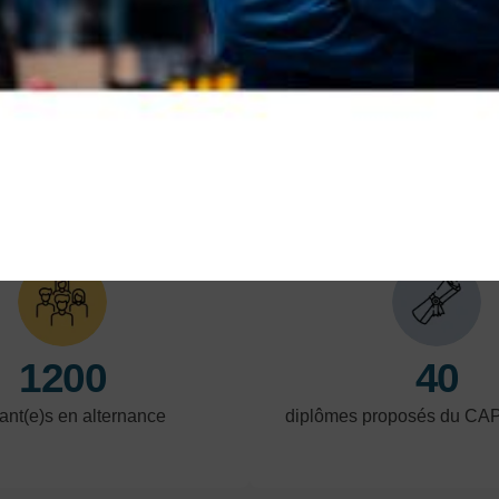
réglementaires
Les réglementations évoluent constamment, et
il est essentiel de rester à jour.
En savoir plus
En 
LES POINTS FORTS
1200
40
ant(e)s en alternance
diplômes proposés du CA