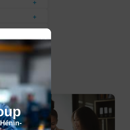
oup
'Hénin-