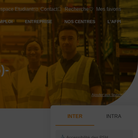
space Etudiant
Contact
Recherche
Mes favoris
MPLOI
ENTREPRISE
NOS CENTRES
L'AFPI
)-
Ajouter aux favoris
INTER
INTRA
Accessibilité des PSH