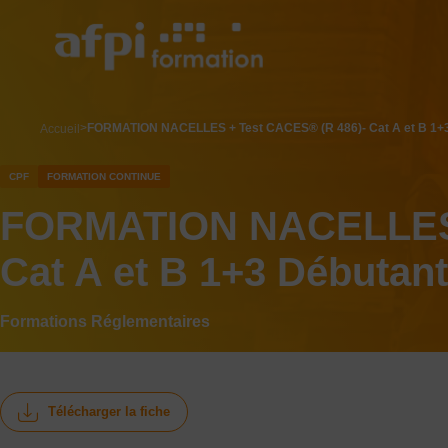
Aller
au
contenu
principal
breadcrumb
FORMATION NACELLES + Test CACES® (R 486)- Cat A et B 1+3
Accueil
CPF
FORMATION CONTINUE
FORMATION NACELLES 
Cat A et B 1+3 Débutant
Formations Réglementaires
Télécharger la fiche