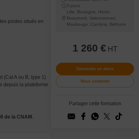
3 jours
Lille, Boulogne, Hénin-
Beaumont, Valenciennes,
des postes situés en
Maubeuge, Cambrai, Béthune
1 260 €
HT
Demander un devis
 (Cat A ou B, type 1)
Nous contacter
e depuis la plateforme
Partager cette formation
6 de la CNAM
.