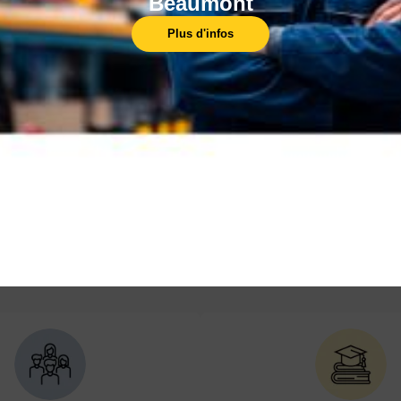
Beaumont
Plus d'infos
Nos centres
L'AFPI est présent sur l'ensemble du Nord-
Pas-de-Calais, avec plus de 10 centres de
formation, pour vous former près de chez vous.
En savoir plus
En 
LES POINTS FORTS