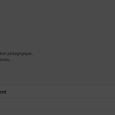
lation pédagogique,
ividu,
ent