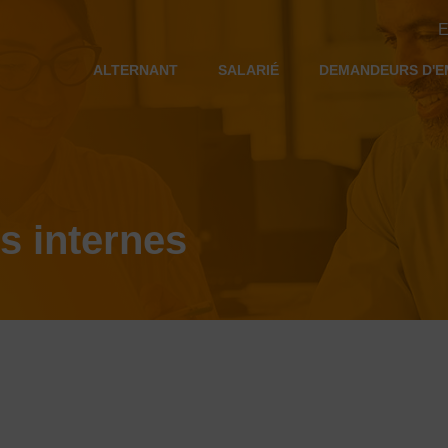
E
ALTERNANT
SALARIÉ
DEMANDEURS D'E
s internes