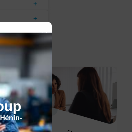
oup
'Hénin-