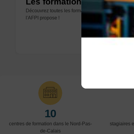
Les formations tertiaires
Découvrez toutes les formations tertiaires que
l'AFPI propose !
10
centres de formation dans le Nord-Pas-
stagiaires 
de-Calais