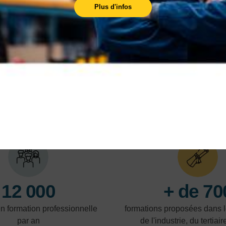
Nos centres
Plus d'infos
Trouvez la formation la plus proche de chez
vous, dans l'un de nos centres.
En savoir plus
En 
LES POINTS FORTS
12 000
+ de 70
en formation professionnelle
formations proposées dans 
par an
de l'industrie, du tertiair