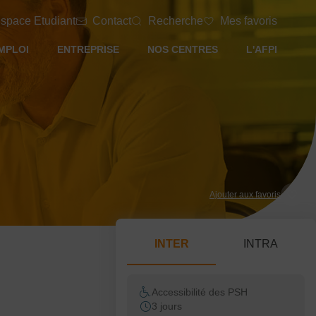
space Etudiant
Contact
Recherche
Mes favoris
MPLOI
ENTREPRISE
NOS CENTRES
L'AFPI
Ajouter aux favoris
INTER
INTRA
Accessibilité des PSH
3 jours