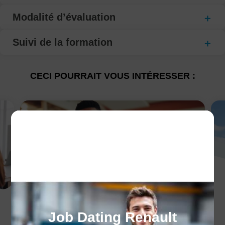
Modalité d’évaluation
Suivi de la formation
CECI POURRAIT VOUS INTÉRESSER :
Les formations
Job Dating Renault
tertiaires