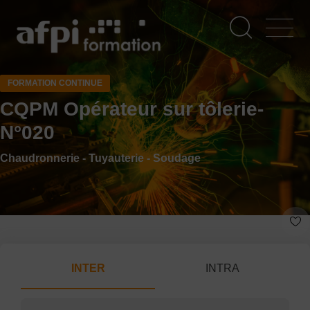
Aller
au
contenu
principal
FORMATION CONTINUE
CQPM Opérateur sur tôlerie-
N°020
Chaudronnerie - Tuyauterie - Soudage
INTER
INTRA