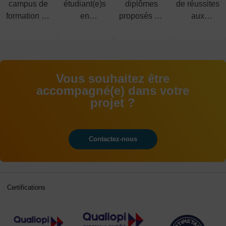
campus de
étudiant(e)s
diplômes
de réussites
formation en
en
proposés du
aux
alternance
alternance
CAP au
examens
BAC+5
Vous souhaitez être
accompagné(e) dans votre
projet ?
Contactez-nous
Certifications