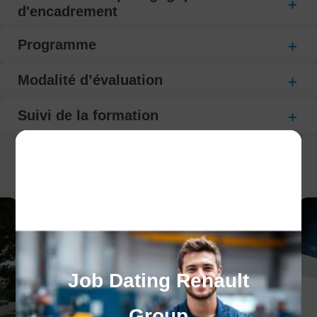
d'encadrement
Programme
Modalité d’évaluation
Suivi de la formation
CECI POURRAIT VOUS INTÉRESSER :
Job Dating Renault
Group