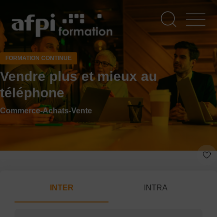
Aller
au
contenu
principal
FORMATION CONTINUE
Vendre plus et mieux au
téléphone
Commerce-Achats-Vente
INTER
INTRA