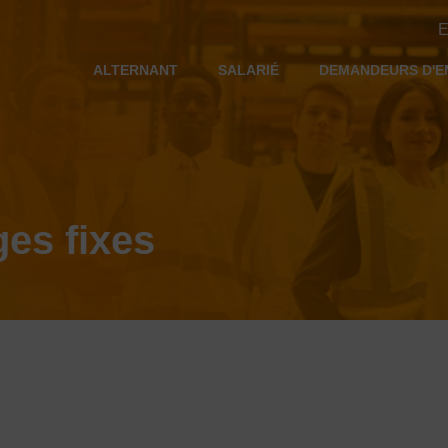
E
ALTERNANT
SALARIÉ
DEMANDEURS D'E
ges fixes