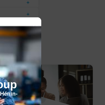
oup
'Hénin-