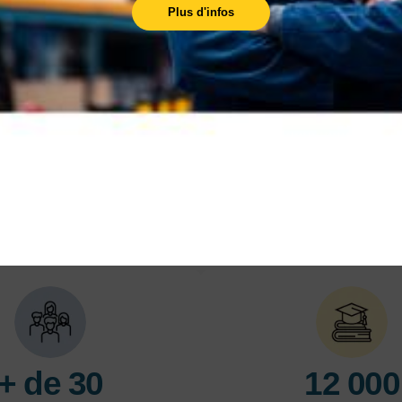
Plus d'infos
Nos centres
L'AFPI est présent sur l'ensemble du Nord-
Pas-de-Calais, avec plus de 10 centres de
formation, pour vous former près de chez vous.
En savoir plus
En 
LES POINTS FORTS
+ de 30
12 000