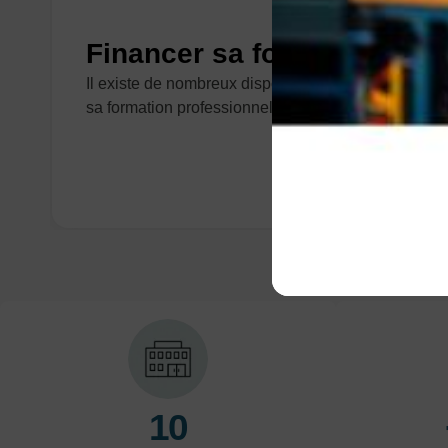
Financer sa formation
Il existe de nombreux dispositifs pour financer
sa formation professionnelle.
10