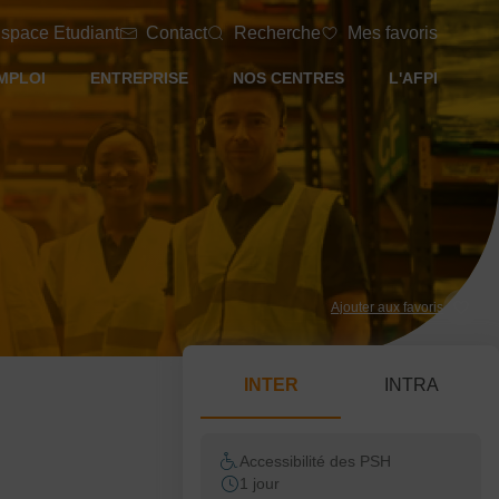
space Etudiant
Contact
Recherche
Mes favoris
MPLOI
ENTREPRISE
NOS CENTRES
L'AFPI
Ajouter aux favoris
INTER
INTRA
Accessibilité des PSH
1 jour