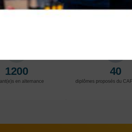
En savoir plus
En 
LES POINTS FORTS
1200
40
ant(e)s en alternance
diplômes proposés du CA