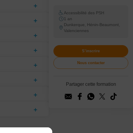
Accessibilité des PSH
1 an
Dunkerque, Hénin-Beaumont,
Valenciennes
S’inscrire
Nous contacter
Partager cette formation