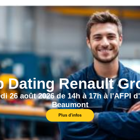
CECI POURRAIT VOUS INTÉRESSER :
b Dating Renault Gr
di 26 août 2026 de 14h à 17h à l'AFPI d
Nos formations
Beaumont
industrielles
Plus d'infos
Découvrez les métiers de l'industrie et de la
métallurgie : fabrication, production, usinage,
maintenance industrielle, électricité, etc.