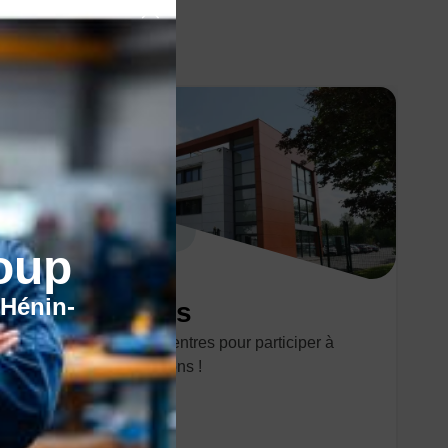
oup
'Hénin-
Nos centres
Découvrez nos 10 centres pour participer à
l'une de nos formations !