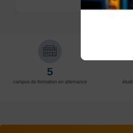
5
campus de formation en alternance
étudi