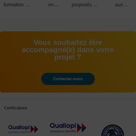
formation en
en
proposés du
aux
alternance
alternance
CAP au
examens
BAC+5
Vous souhaitez être
accompagné(e) dans votre
projet ?
Contactez-nous
Certifications