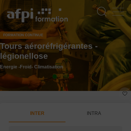
Aller
au
contenu
principal
FORMATION CONTINUE
Tours aéroréfrigérantes -
légionellose
Energie -Froid- Climatisation
INTER
INTRA