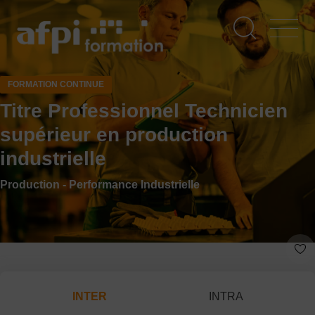
Aller
au
contenu
principal
FORMATION CONTINUE
Titre Professionnel Technicien
supérieur en production
industrielle
Production - Performance Industrielle
INTER
INTRA