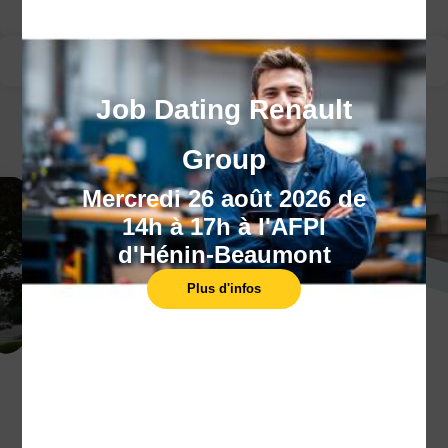
Modalité d’évaluation
Suivi de la formation
Job Dating Renault
CECI POURRAIT VOUS INTÉRESSER :
Group
Mercredi 26 août 2026 de
14h à 17h à l'AFPI
d'Hénin-Beaumont
Plus d'infos
Compte personnel de
formation