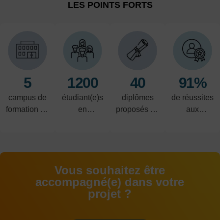
LES POINTS FORTS
5
1200
40
91%
campus de
étudiant(e)s
diplômes
de réussites
formation en
en
proposés du
aux
alternance
alternance
CAP au
examens
BAC+5
Vous souhaitez être
accompagné(e) dans votre
projet ?