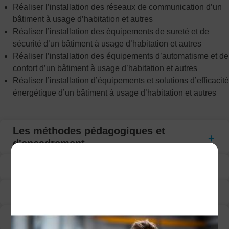
Réaliser l’installation des réseaux de communication d’un
bâtiment à usage d’habitation et autres
Réaliser l’installation des équipements de sureté et de
sécurité d’un bâtiment à usage d’habitation et autres
Réaliser l’installation des équipements d’automatisme et de
confort d’un bâtiment à usage d’habitation et autres
Réaliser l’installation d’équipements et solutions d’efficacité
énergétique d’un bâtiment à usage d’habitation et autres
Les méthodes pédagogiques et
d'encadrement
Programme
Modalité d’évaluation
Suivi de la formation