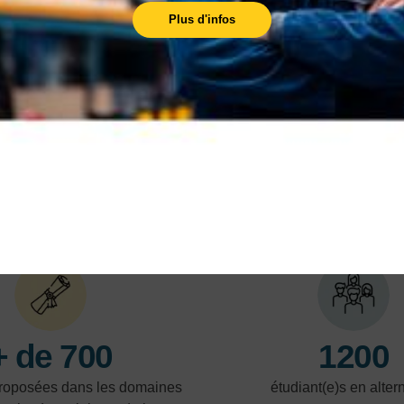
préalable au
Plus d'infos
recrutement
L'AFPR est un programme visant à faciliter la
transition des demandeurs d'emploi vers le
marché du travail.
En savoir plus
En 
NOS POINTS FORTS
+ de 700
1200
proposées dans les domaines
étudiant(e)s en alte