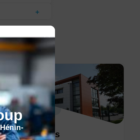
oup
'Hénin-
Nos centres