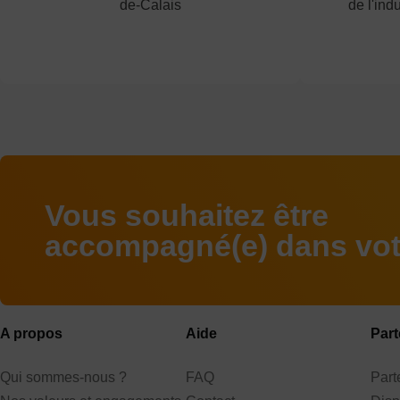
de-Calais
de l'indu
Vous souhaitez être
accompagné(e) dans votr
A propos
Aide
Part
Qui sommes-nous ?
FAQ
Par