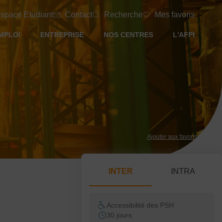
space Etudiant
Contact
Recherche
Mes favoris
MPLOI
ENTREPRISE
NOS CENTRES
L'AFPI
Ajouter aux favoris
INTER
INTRA
Accessibilité des PSH
30 jours