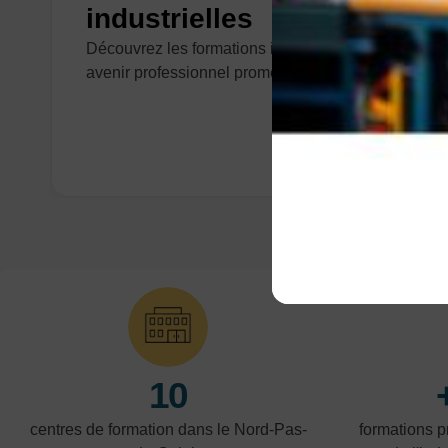
industrielles
Découvrez les formations industrielles pour un
avenir professionnel prometteur !
10
centres de formation dans le Nord-Pas-
formations 