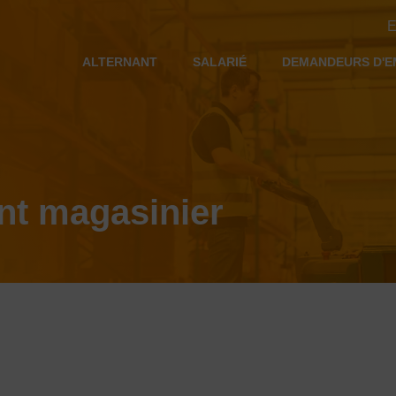
E
ALTERNANT
SALARIÉ
DEMANDEURS D'E
nt magasinier