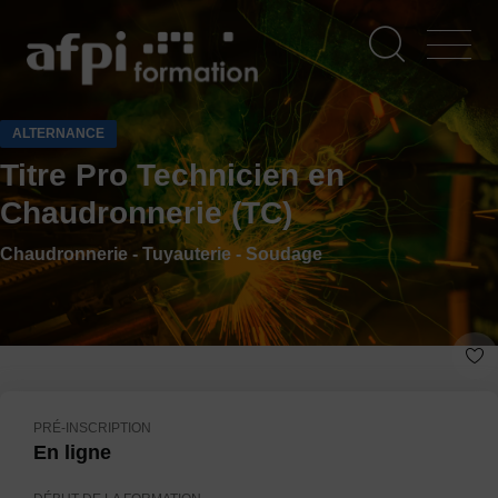
Aller
au
contenu
principal
ALTERNANCE
Titre Pro Technicien en
Chaudronnerie (TC)
Chaudronnerie - Tuyauterie - Soudage
PRÉ-INSCRIPTION
En ligne