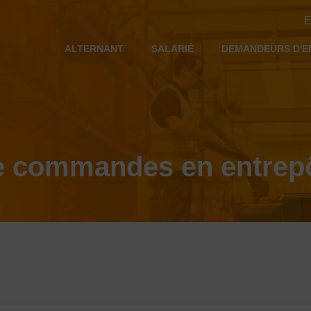
E
ALTERNANT
SALARIÉ
DEMANDEURS D'E
de commandes en entrep