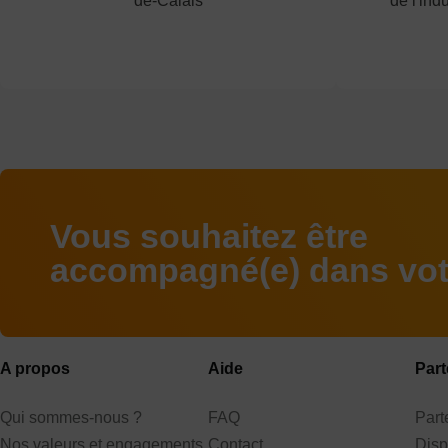
de-Calais
de l'indu
Vous souhaitez être
accompagné(e) dans votr
A propos
Aide
Part
Qui sommes-nous ?
FAQ
Par
Nos valeurs et engagements
Contact
Disp