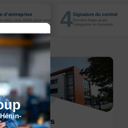
 d'entreprise
Signature du contrat
er vous sera dédié pour vous
Dernière étape avant
r
l'intégration en formation
oup
'Hénin-
Nos centres