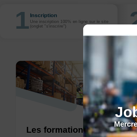
Inscription
Une inscription 100% en ligne sur le site
(onglet "s'inscrire")
Jo
Mercre
Les formations