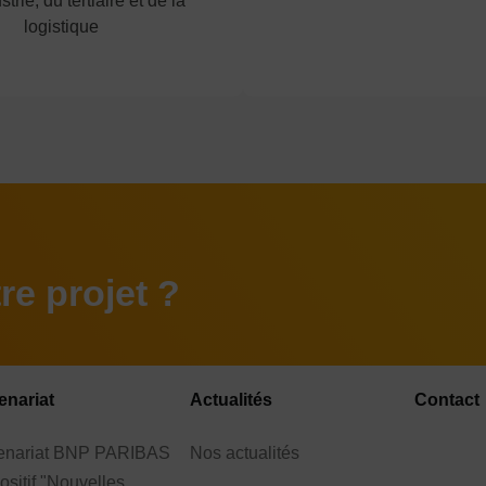
strie, du tertiaire et de la
logistique
e projet ?
enariat
Actualités
Contact
tenariat BNP PARIBAS
Nos actualités
ositif "Nouvelles