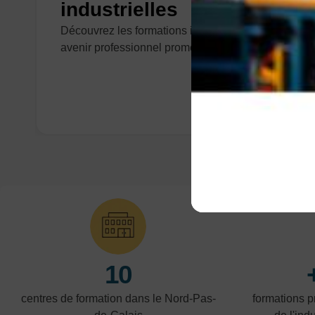
industrielles
Découvrez les formations industrielles pour un
avenir professionnel prometteur !
10
centres de formation dans le Nord-Pas-
formations 