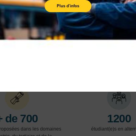
préalable au
Plus d'infos
recrutement
L'AFPR est un programme visant à faciliter la
transition des demandeurs d'emploi vers le
marché du travail.
En savoir plus
En 
NOS POINTS FORTS
+ de 700
1200
proposées dans les domaines
étudiant(e)s en alte