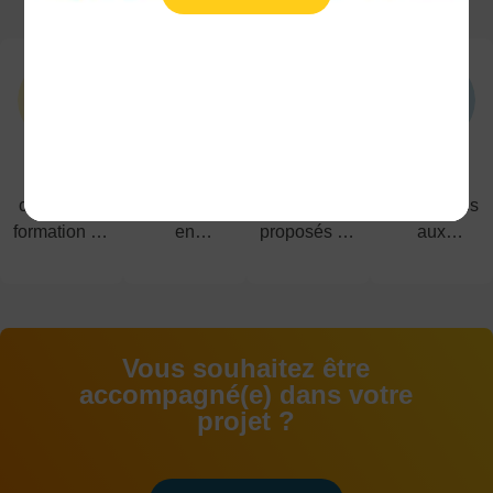
5
1200
40
91%
campus de
étudiant(e)s
diplômes
de réussites
formation en
en
proposés du
aux
alternance
alternance
CAP au
examens
BAC+5
Vous souhaitez être
accompagné(e) dans votre
projet ?