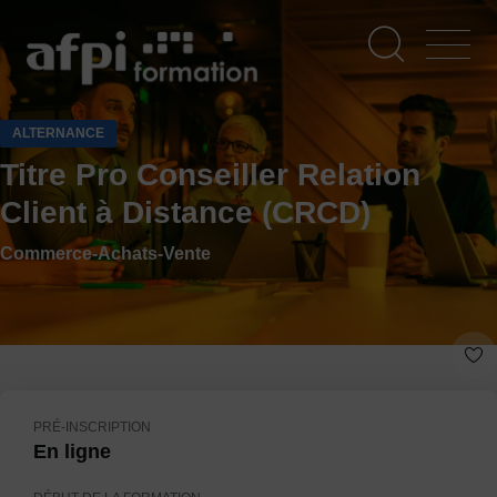
Aller
au
contenu
principal
ALTERNANCE
Titre Pro Conseiller Relation
Client à Distance (CRCD)
Commerce-Achats-Vente
PRÉ-INSCRIPTION
En ligne