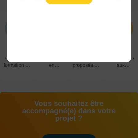
5
1200
40
91%
campus de
étudiant(e)s
diplômes
de réussites
formation en
en
proposés du
aux
alternance
alternance
CAP au
examens
BAC+5
Vous souhaitez être
accompagné(e) dans votre
projet ?